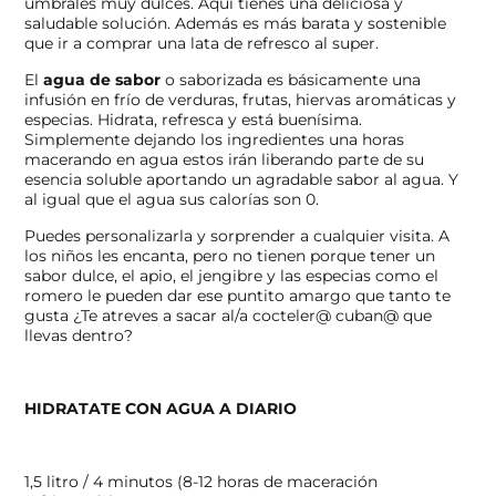
umbrales muy dulces. Aquí tienes una deliciosa y
saludable solución. Además es más barata y sostenible
que ir a comprar una lata de refresco al super.
El
agua de sabor
o saborizada es básicamente una
infusión en frío de verduras, frutas, hiervas aromáticas y
especias. Hidrata, refresca y está buenísima.
Simplemente dejando los ingredientes una horas
macerando en agua estos irán liberando parte de su
esencia soluble aportando un agradable sabor al agua. Y
al igual que el agua sus calorías son 0.
Puedes personalizarla y sorprender a cualquier visita. A
los niños les encanta, pero no tienen porque tener un
sabor dulce, el apio, el jengibre y las especias como el
romero le pueden dar ese puntito amargo que tanto te
gusta ¿Te atreves a sacar al/a cocteler@ cuban@ que
llevas dentro?
HIDRATATE CON AGUA A DIARIO
1,5 litro / 4 minutos (8-12 horas de maceración