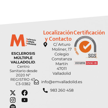
Localización
Certificación
y Contacto
C/ Arturo
Moliner, 17
ESCLEROSIS
Colegio
MÚLTIPLE
Constanza
VALLADOLID
.
Martín
Centro
47011
Sanitario desde
Valladolid
2020 Nº
REGISTRO 47-
info@emvalladolid.es
C3-0382
983 260 458