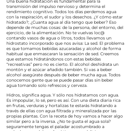
Una buena hidratación es fundamental para la
transmisión del impulso nervioso y determina el
rendimiento cognitivo. Todos los días perdemos agua
con la respiración, el sudor y los desechos. ¿Y cómo estar
hidratado?; ¿Cuanta agua al día tengo que beber? Eso
depende de muchas cosas: de la persona, del entorno, del
ejercicio, de la alimentación. No te vuelvas loc@
contando vasos de agua o litros, todos llevamos un
hidrostato incorporado que nos avisa: La sed. El problema
es que tomamos bebidas azucaradas y alcohol de forma
habitual que enmascaran la sensación de sed. Creemos
que estamos hidratándonos con estas bebidas
“recreativas” pero no es cierto. El alcohol deshidrata un
montón y el azúcar añadido también. Si vas a beber
alcohol asegúrate después de beber mucha agua. Todos
conocemos gente que se puede pasar días sin beber
agua tomando solo refrescos y cerveza.
Hidros, significa agua. Y sólo nos hidratamos con agua.
Es impopular, lo sé, pero es así. Con una dieta diaria rica
en frutas, verduras y hortalizas te estarás hidratando a
través de ellas con agua filtrada y mineralizada por las
propias plantas. Con la receta de hoy vamos a hacer algo
similar pero a la inversa. ¿No te gusta el agua sola?
seguramente tengas el paladar acostumbrado a