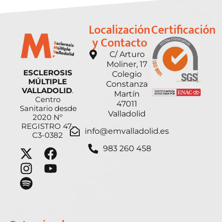
Localización
Certificación
y Contacto
C/ Arturo
Moliner, 17
ESCLEROSIS
Colegio
MÚLTIPLE
Constanza
VALLADOLID
.
Martín
Centro
47011
Sanitario desde
Valladolid
2020 Nº
REGISTRO 47-
info@emvalladolid.es
C3-0382
983 260 458