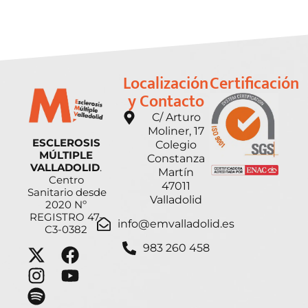
Localización
Certificación
y Contacto
C/ Arturo
Moliner, 17
ESCLEROSIS
Colegio
MÚLTIPLE
Constanza
VALLADOLID
.
Martín
Centro
47011
Sanitario desde
Valladolid
2020 Nº
REGISTRO 47-
info@emvalladolid.es
C3-0382
983 260 458