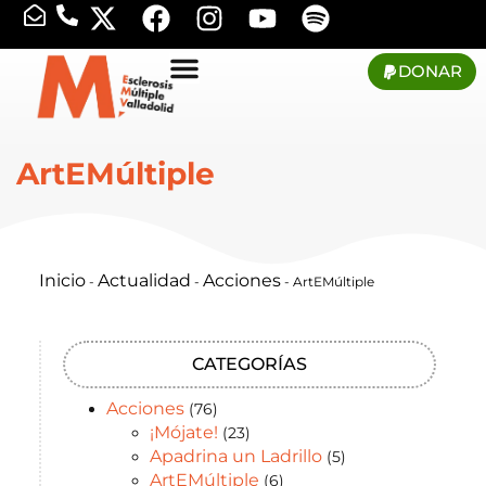
DONAR
ArtEMúltiple
Inicio
Actualidad
Acciones
-
-
-
ArtEMúltiple
CATEGORÍAS
Acciones
(76)
¡Mójate!
(23)
Apadrina un Ladrillo
(5)
ArtEMúltiple
(6)