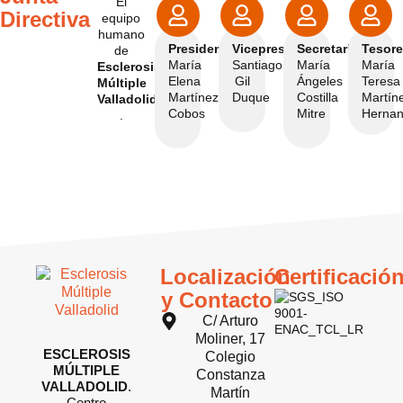
El
Directiva
equipo
humano
Presidenta:
Vicepresidente:
Secretaria:
Tesore
de
María
Santiago
María
María
Esclerosis
Elena
Gil
Ángeles
Teresa
Múltiple
Martínez
Duque
Costilla
Martín
Valladolid
Cobos
Mitre
Herna
.
Localización
Certificació
y Contacto
C/ Arturo
Moliner, 17
ESCLEROSIS
Colegio
MÚLTIPLE
Constanza
VALLADOLID
.
Martín
Centro