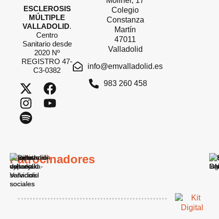
Moliner, 17
ESCLEROSIS
Colegio
MÚLTIPLE
Constanza
VALLADOLID
.
Martín
Centro
47011
Sanitario desde
Valladolid
2020 Nº
REGISTRO 47-
info@emvalladolid.es
C3-0382
983 260 458
Patrocinadores