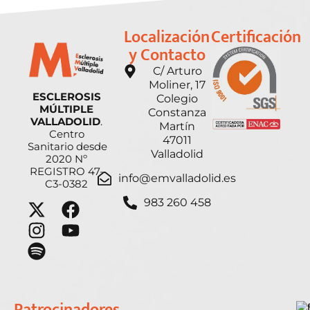
Localización
Certificación
y Contacto
C/ Arturo
Moliner, 17
ESCLEROSIS
Colegio
MÚLTIPLE
Constanza
VALLADOLID
.
Martín
Centro
47011
Sanitario desde
Valladolid
2020 Nº
REGISTRO 47-
info@emvalladolid.es
C3-0382
983 260 458