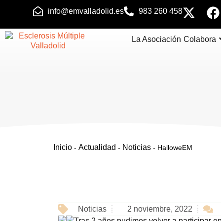
info@emvalladolid.es
983 260 458
La Asociación
Colabora
Inicio
Actualidad
Noticias
-
-
-
HalloweEM
Noticias
2 noviembre, 2022
Tras 2 años pudimos volver a participar en