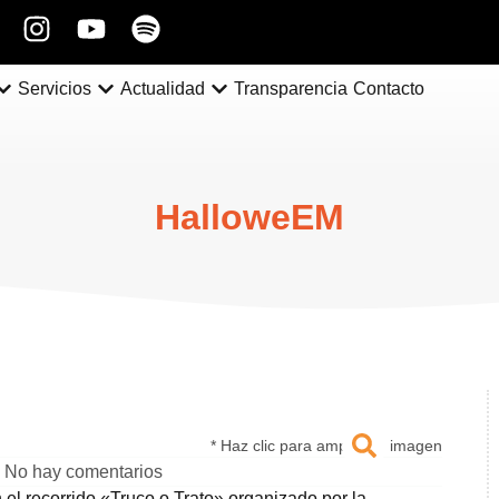
Servicios
Actualidad
Transparencia
Contacto
HalloweEM
* Haz clic para ampliar la imagen
No hay comentarios
 el recorrido «Truco o Trato» organizado por la