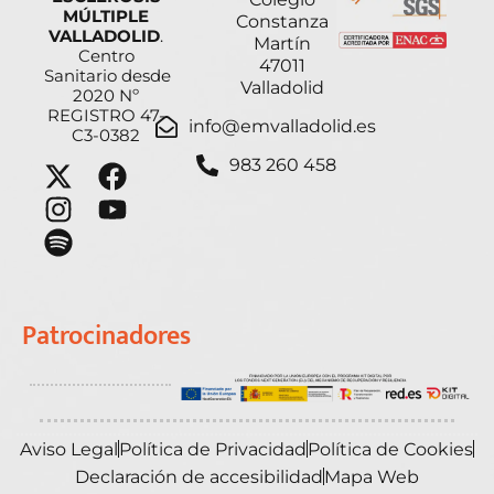
MÚLTIPLE
Constanza
VALLADOLID
.
Martín
Centro
47011
Sanitario desde
Valladolid
2020 Nº
REGISTRO 47-
info@emvalladolid.es
C3-0382
983 260 458
Patrocinadores
Aviso Legal
Política de Privacidad
Política de Cookies
Declaración de accesibilidad
Mapa Web