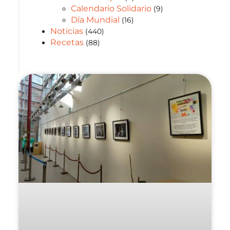
Calendario Solidario
(9)
Día Mundial
(16)
Noticias
(440)
Recetas
(88)