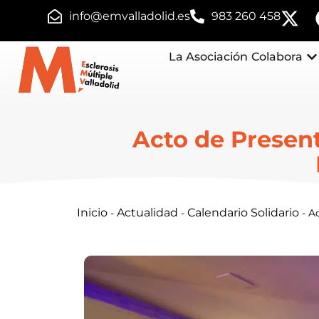
info@emvalladolid.es
983 260 458
La Asociación
Colabora
Acto de Present
Inicio
Actualidad
Calendario Solidario
-
-
-
Ac