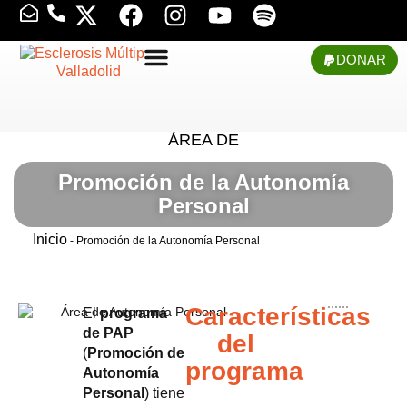
DONAR
ÁREA DE
Promoción de la Autonomía
Personal
Inicio
-
Promoción de la Autonomía Personal
Características
El
programa
de PAP
del
(
Promoción de
programa
Autonomía
Personal
) tiene