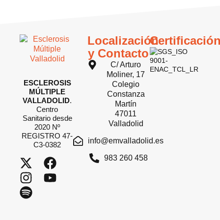
Localización
Certificació
y Contacto
C/ Arturo
Moliner, 17
ESCLEROSIS
Colegio
MÚLTIPLE
Constanza
VALLADOLID
.
Martín
Centro
47011
Sanitario desde
Valladolid
2020 Nº
REGISTRO 47-
info@emvalladolid.es
C3-0382
983 260 458