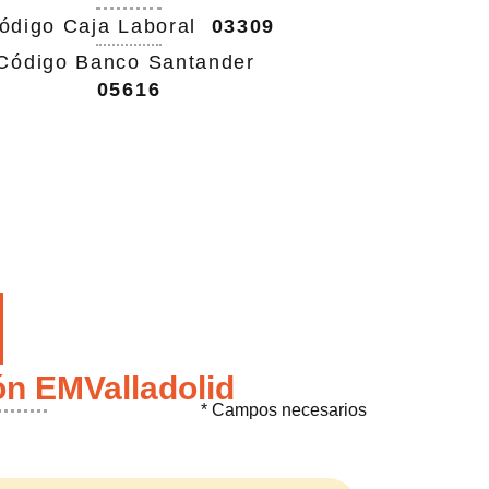
ódigo Caja Laboral
03309
Código Banco Santander
05616
ón EMValladolid
* Campos necesarios