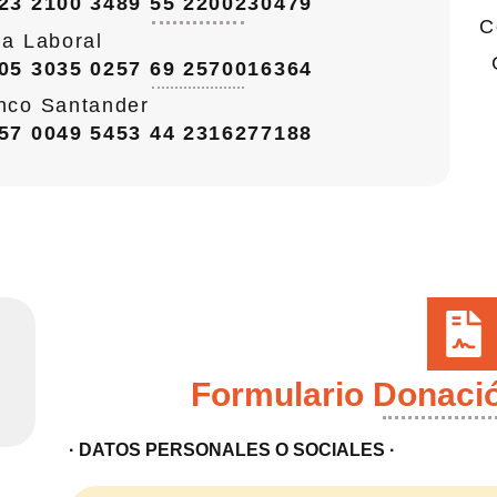
23 2100 3489 55 2200230479
C
ja Laboral
05 3035 0257 69 2570016364
nco Santander
57 0049 5453 44 2316277188
Formulario Donaci
· DATOS PERSONALES O SOCIALES ·