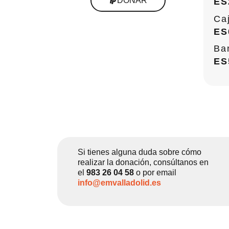
DONAR
ES
Ca
ES
Ba
ES
Si tienes alguna duda sobre cómo
realizar la donación, consúltanos en
el
983 26 04 58
o por email
info@emvalladolid.es