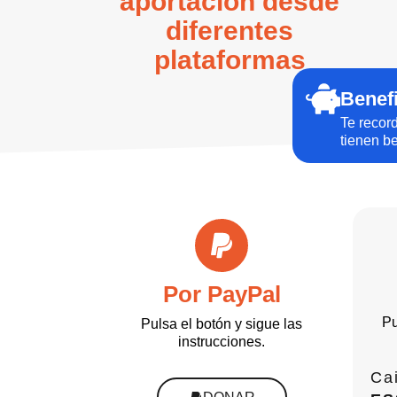
aportación desde
diferentes
plataformas
Benefi
Te recor
tienen be
Por PayPal
Pu
Pulsa el botón y sigue las
instrucciones.
Ca