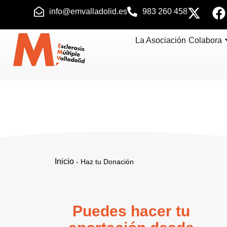
info@emvalladolid.es
983 260 458
La Asociación
Colabora
Inicio
-
Haz tu Donación
Puedes hacer tu