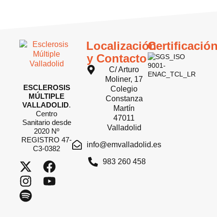
Localización
Certificació
y Contacto
C/ Arturo
Moliner, 17
ESCLEROSIS
Colegio
MÚLTIPLE
Constanza
VALLADOLID
.
Martín
Centro
47011
Sanitario desde
Valladolid
2020 Nº
REGISTRO 47-
info@emvalladolid.es
C3-0382
983 260 458