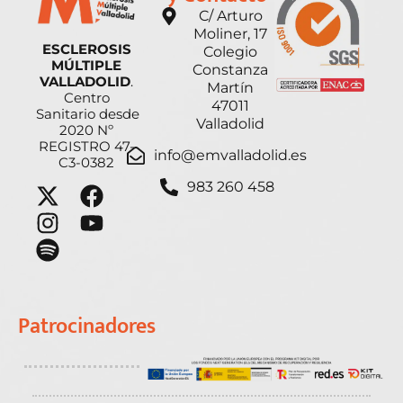
C/ Arturo
Moliner, 17
ESCLEROSIS
Colegio
MÚLTIPLE
Constanza
VALLADOLID
.
Martín
Centro
47011
Sanitario desde
Valladolid
2020 Nº
REGISTRO 47-
info@emvalladolid.es
C3-0382
983 260 458
Patrocinadores