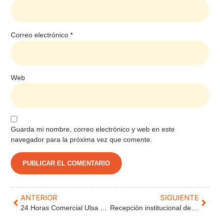
Correo electrónico
*
Web
Guarda mi nombre, correo electrónico y web en este
navegador para la próxima vez que comente.
ANTERIOR
SIGUIENTE
24 Horas Comercial Ulsa 2025: Empresas Colaboradoras y 501st Legion – Spanish Garrison
Recepción institucional del Alcalde de Valladolid a Esclerosis Múltiple Valladolid con motivo de su 30º aniversario.