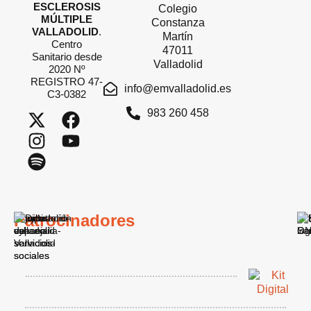
ESCLEROSIS
Colegio
MÚLTIPLE
Constanza
VALLADOLID
.
Martín
Centro
47011
Sanitario desde
Valladolid
2020 Nº
REGISTRO 47-
info@emvalladolid.es
C3-0382
983 260 458
Patrocinadores