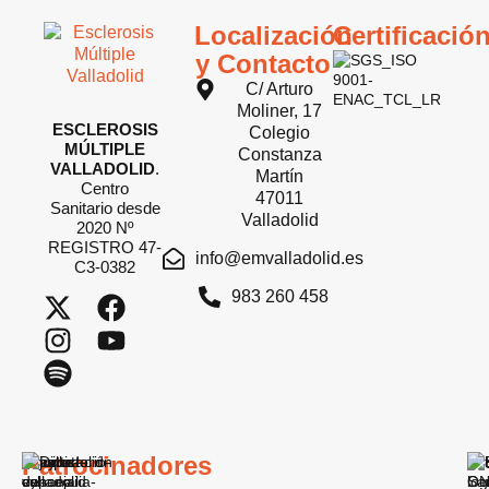
Localización
Certificació
y Contacto
C/ Arturo
Moliner, 17
ESCLEROSIS
Colegio
MÚLTIPLE
Constanza
VALLADOLID
.
Martín
Centro
47011
Sanitario desde
Valladolid
2020 Nº
REGISTRO 47-
info@emvalladolid.es
C3-0382
983 260 458
Patrocinadores