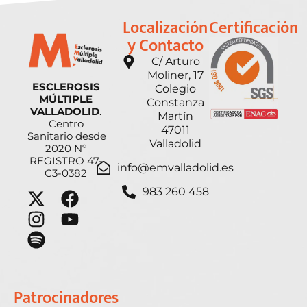
Localización
Certificación
y Contacto
C/ Arturo
Moliner, 17
ESCLEROSIS
Colegio
MÚLTIPLE
Constanza
VALLADOLID
.
Martín
Centro
47011
Sanitario desde
Valladolid
2020 Nº
REGISTRO 47-
info@emvalladolid.es
C3-0382
983 260 458
Patrocinadores