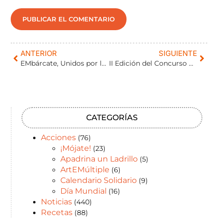
ANTERIOR
SIGUIENTE
EMbárcate, Unidos por la Esclerosis Múltiple: reto solidario para dar visibilidad a la EM.
II Edición del Concurso de Fotografía: Especial Navidad, Fotos ganadoras.
CATEGORÍAS
Acciones
(76)
¡Mójate!
(23)
Apadrina un Ladrillo
(5)
ArtEMúltiple
(6)
Calendario Solidario
(9)
Día Mundial
(16)
Noticias
(440)
Recetas
(88)