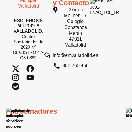
y Contacto
C/ Arturo
Moliner, 17
ESCLEROSIS
Colegio
MÚLTIPLE
Constanza
VALLADOLID
.
Martín
Centro
47011
Sanitario desde
Valladolid
2020 Nº
REGISTRO 47-
info@emvalladolid.es
C3-0382
983 260 458
Patrocinadores