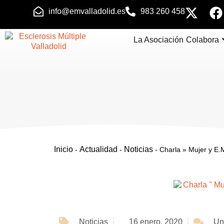
info@emvalladolid.es
983 260 458
La Asociación
Colabora
Inicio
Actualidad
Noticias
-
-
-
Charla » Mujer y E.
Un
Noticias
16 enero, 2020