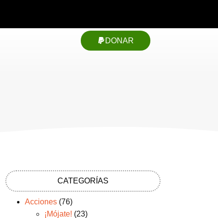
DONAR
l
CATEGORÍAS
Acciones
(76)
¡Mójate!
(23)