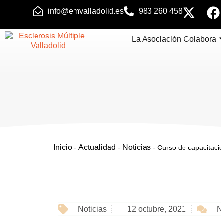
info@emvalladolid.es
983 260 458
La Asociación
Colabora
Inicio
Actualidad
Noticias
-
-
-
Curso de capacitació
N
Noticias
12 octubre, 2021