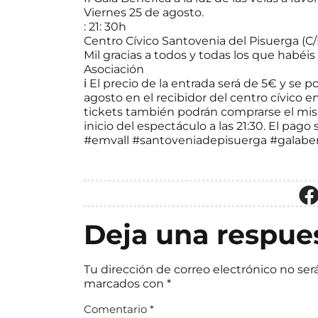
Viernes 25 de agosto.
: 21: 30h
Centro Cívico Santovenia del Pisuerga (C/R
Mil gracias a todos y todas los que habéis
Asociación
ℹ️
El precio de la entrada será de 5€ y se po
agosto en el recibidor del centro cívico en 
tickets también podrán comprarse el mism
inicio del espectáculo a las 21:30. El pago s
#emvall
#santoveniadepisuerga
#galabe
Deja una respue
Tu dirección de correo electrónico no ser
marcados con
*
Comentario
*