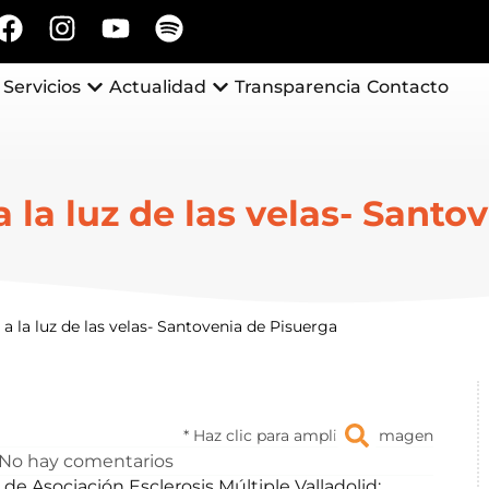
Servicios
Actualidad
Transparencia
Contacto
a la luz de las velas- Sant
 a la luz de las velas- Santovenia de Pisuerga
* Haz clic para ampliar la imagen
No hay comentarios
r de
Asociación Esclerosis Múltiple Valladolid
: