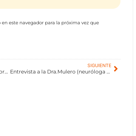
 en este navegador para la próxima vez que
SIGUIENTE
Luis Huerta, nadador vallisoletano, bronce en el Mundial de Manchester.
Entrevista a la Dra.Mulero (neuróloga del Hospital Clínico Universitario de Valladolid).