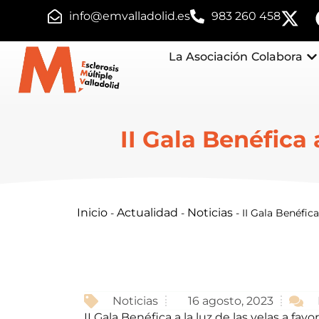
info@emvalladolid.es
983 260 458
La Asociación
Colabora
II Gala Benéfica 
Inicio
Actualidad
Noticias
-
-
-
II Gala Benéfica
Noticias
16 agosto, 2023
II Gala Benéfica a la luz de las velas a favo