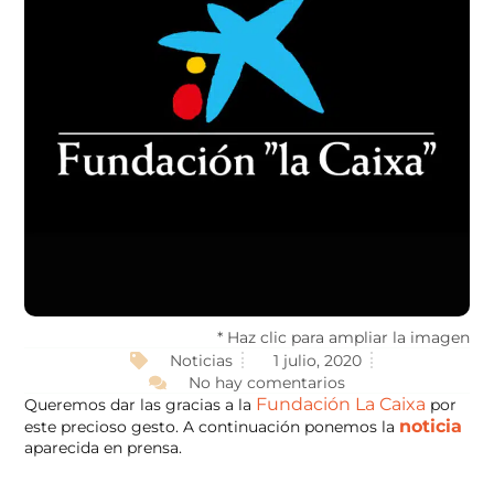
* Haz clic para ampliar la imagen
Noticias
1 julio, 2020
No hay comentarios
Fundación La Caixa
Queremos dar las gracias a la
por
noticia
este precioso gesto. A continuación ponemos la
aparecida en prensa.