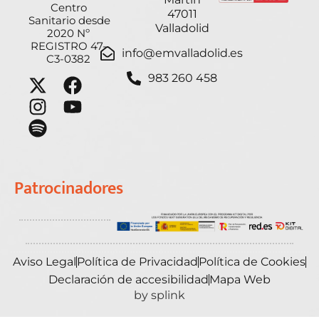
Centro
47011
Sanitario desde
Valladolid
2020 Nº
REGISTRO 47-
info@emvalladolid.es
C3-0382
983 260 458
Patrocinadores
Aviso Legal
Política de Privacidad
Política de Cookies
Declaración de accesibilidad
Mapa Web
by splink