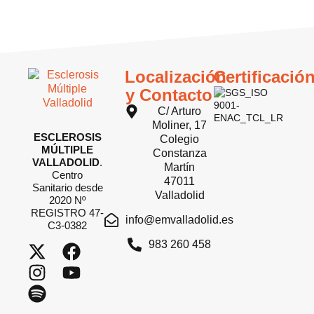
Localización
Certificació
y Contacto
C/ Arturo
Moliner, 17
ESCLEROSIS
Colegio
MÚLTIPLE
Constanza
VALLADOLID
.
Martín
Centro
47011
Sanitario desde
Valladolid
2020 Nº
REGISTRO 47-
info@emvalladolid.es
C3-0382
983 260 458