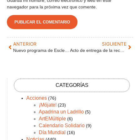
Guarda mi nombre, correo electrónico y web en este
navegador para la próxima vez que comente.
ANTERIOR
SIGUIENTE
Nuevo programa de Esclerosis en la Onda: Desmontando mitos sobre la EM.
Acto de entrega de la recaudación de la 7ª Marcha Solidaria&Mercado Solidario de Sanchonuño.
CATEGORÍAS
Acciones
(76)
¡Mójate!
(23)
Apadrina un Ladrillo
(5)
ArtEMúltiple
(6)
Calendario Solidario
(9)
Día Mundial
(16)
Noticias
(440)