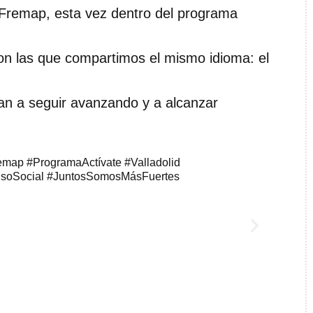
Fremap, esta vez dentro del programa
on las que compartimos el mismo idioma: el
n a seguir avanzando y a alcanzar
emap #ProgramaActívate #Valladolid
misoSocial #JuntosSomosMásFuertes