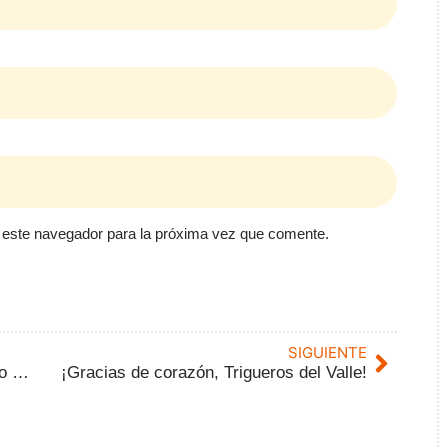
 este navegador para la próxima vez que comente.
SIGUIENTE
Ginkana de Sensibilización en San Pedro Regalado: Empatía y Solidaridad en nuestras Fiestas
¡Gracias de corazón, Trigueros del Valle!