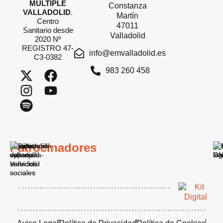
MÚLTIPLE
Constanza
VALLADOLID
.
Martín
Centro
47011
Sanitario desde
Valladolid
2020 Nº
REGISTRO 47-
info@emvalladolid.es
C3-0382
983 260 458
Patrocinadores