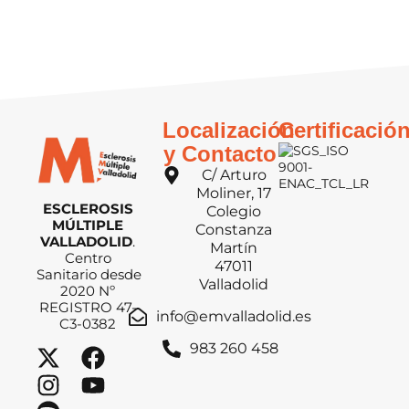
Localización
Certificació
y Contacto
C/ Arturo
Moliner, 17
ESCLEROSIS
Colegio
MÚLTIPLE
Constanza
VALLADOLID
.
Martín
Centro
47011
Sanitario desde
Valladolid
2020 Nº
REGISTRO 47-
info@emvalladolid.es
C3-0382
983 260 458