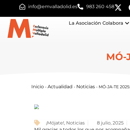
info@emvalladolid.es
983 260 458
La Asociación
Colabora
MÓ-J
Inicio
Actualidad
Noticias
-
-
-
MÓ-JA-TE 2025:
¡Mójate!
,
Noticias
8 julio, 2025
Mil gracias a todos los que nos acompañast