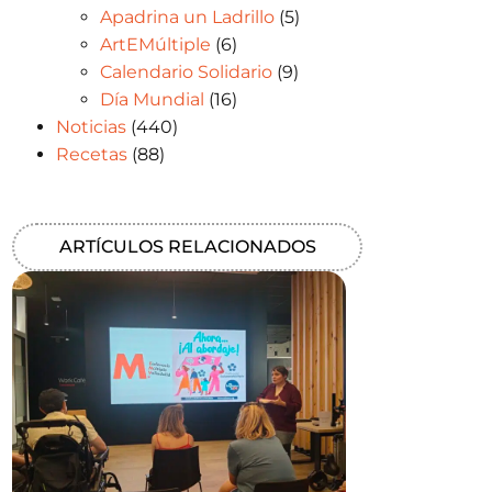
Apadrina un Ladrillo
(5)
ArtEMúltiple
(6)
Calendario Solidario
(9)
Día Mundial
(16)
Noticias
(440)
Recetas
(88)
ARTÍCULOS RELACIONADOS