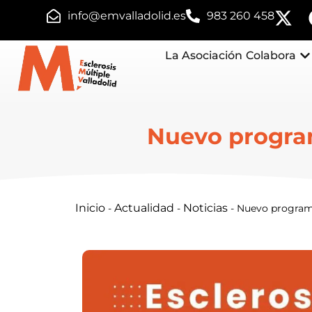
info@emvalladolid.es
983 260 458
La Asociación
Colabora
Nuevo program
Inicio
Actualidad
Noticias
-
-
-
Nuevo programa 