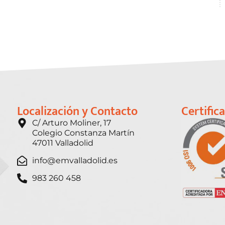
Localización y Contacto
Certific
C/ Arturo Moliner, 17
Colegio Constanza Martín
47011 Valladolid
info@emvalladolid.es
983 260 458