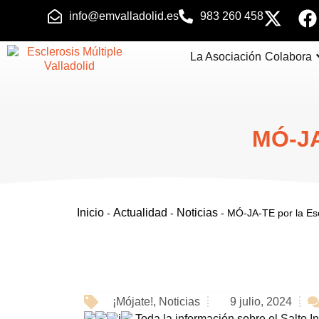
info@emvalladolid.es
983 260 458
La Asociación
Colabora
MÓ-JA
Inicio
Actualidad
Noticias
-
-
-
MÓ-JA-TE por la Esc
¡Mójate!
,
Noticias
9 julio, 2024
Toda la información sobre el Salto In