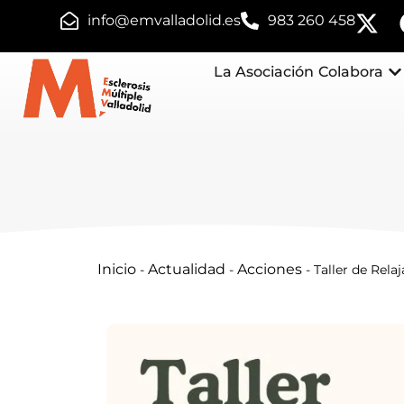
info@emvalladolid.es
983 260 458
La Asociación
Colabora
Inicio
Actualidad
Acciones
-
-
-
Taller de Rela