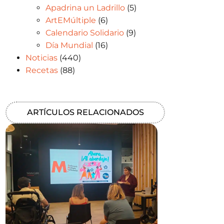
Apadrina un Ladrillo
(5)
ArtEMúltiple
(6)
Calendario Solidario
(9)
Día Mundial
(16)
Noticias
(440)
Recetas
(88)
ARTÍCULOS RELACIONADOS