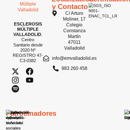
y Contacto
C/ Arturo
Moliner, 17
ESCLEROSIS
Colegio
MÚLTIPLE
Constanza
VALLADOLID
.
Martín
Centro
47011
Sanitario desde
Valladolid
2020 Nº
REGISTRO 47-
info@emvalladolid.es
C3-0382
983 260 458
Patrocinadores