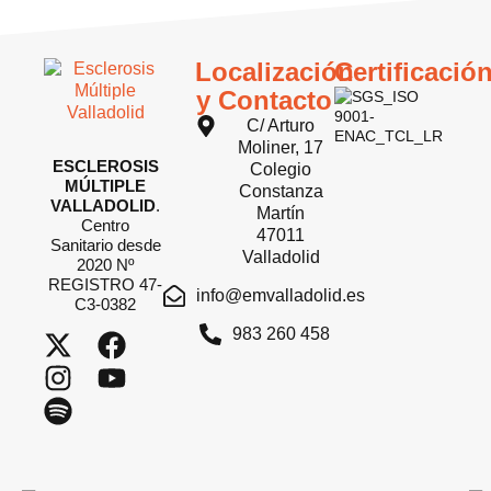
Localización
Certificació
y Contacto
C/ Arturo
Moliner, 17
ESCLEROSIS
Colegio
MÚLTIPLE
Constanza
VALLADOLID
.
Martín
Centro
47011
Sanitario desde
Valladolid
2020 Nº
REGISTRO 47-
info@emvalladolid.es
C3-0382
983 260 458