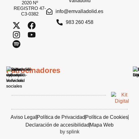
Valladolid
2020 Nº
REGISTRO 47-
info@emvalladolid.es
C3-0382
983 260 458
Patrocinadores
Aviso Legal
Política de Privacidad
Política de Cookies
Declaración de accesibilidad
Mapa Web
by splink