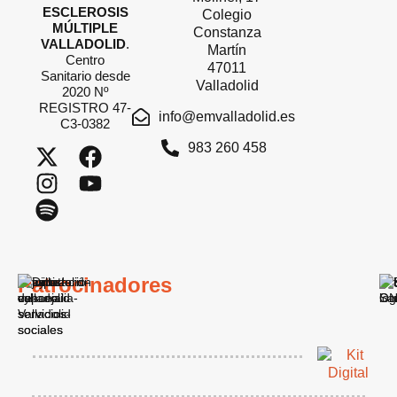
ESCLEROSIS
Colegio
MÚLTIPLE
Constanza
VALLADOLID
.
Martín
Centro
47011
Sanitario desde
Valladolid
2020 Nº
REGISTRO 47-
info@emvalladolid.es
C3-0382
983 260 458
Patrocinadores