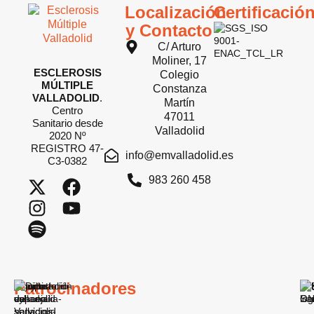
Localización
Certificació
y Contacto
C/ Arturo
Moliner, 17
ESCLEROSIS
Colegio
MÚLTIPLE
Constanza
VALLADOLID
.
Martín
Centro
47011
Sanitario desde
Valladolid
2020 Nº
REGISTRO 47-
info@emvalladolid.es
C3-0382
983 260 458
Patrocinadores