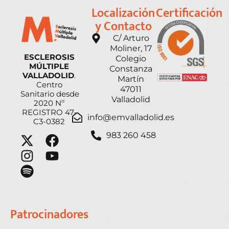
Localización
Certificación
y Contacto
C/ Arturo
Moliner, 17
ESCLEROSIS
Colegio
MÚLTIPLE
Constanza
VALLADOLID
.
Martín
Centro
47011
Sanitario desde
Valladolid
2020 Nº
REGISTRO 47-
info@emvalladolid.es
C3-0382
983 260 458
Patrocinadores