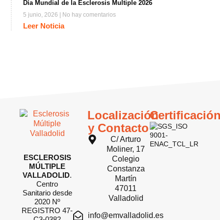
Día Mundial de la Esclerosis Multiple 2026
5 junio, 2026
No hay comentarios
Leer Noticia
Localización
Certificació
y Contacto
C/ Arturo
Moliner, 17
ESCLEROSIS
Colegio
MÚLTIPLE
Constanza
VALLADOLID
.
Martín
Centro
47011
Sanitario desde
Valladolid
2020 Nº
REGISTRO 47-
info@emvalladolid.es
C3-0382