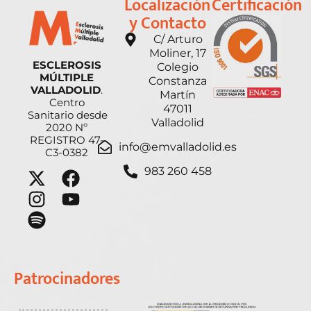
Localización
Certificación
y Contacto
C/ Arturo
Moliner, 17
ESCLEROSIS
Colegio
MÚLTIPLE
Constanza
VALLADOLID
.
Martín
Centro
47011
Sanitario desde
Valladolid
2020 Nº
REGISTRO 47-
info@emvalladolid.es
C3-0382
983 260 458
Patrocinadores