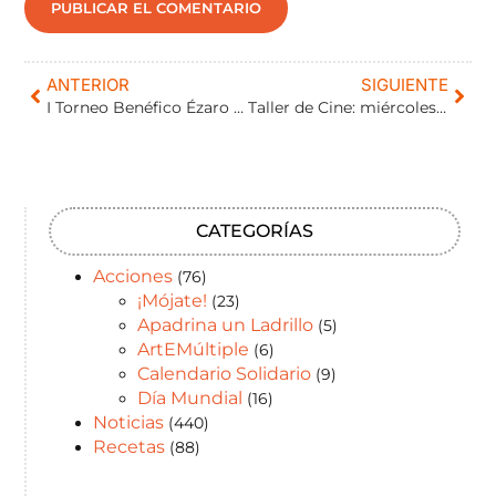
ANTERIOR
SIGUIENTE
I Torneo Benéfico Ézaro Legal: galería de imágenes
Taller de Cine: miércoles de cine con EMValladolid
CATEGORÍAS
Acciones
(76)
¡Mójate!
(23)
Apadrina un Ladrillo
(5)
ArtEMúltiple
(6)
Calendario Solidario
(9)
Día Mundial
(16)
Noticias
(440)
Recetas
(88)