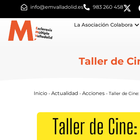
info@emvalladolid.es
983 260 458
La Asociación
Colabora
Taller de C
Inicio
Actualidad
Acciones
-
-
-
Taller de Cine