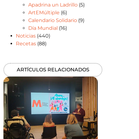
Apadrina un Ladrillo
(5)
ArtEMúltiple
(6)
Calendario Solidario
(9)
Día Mundial
(16)
Noticias
(440)
Recetas
(88)
ARTÍCULOS RELACIONADOS