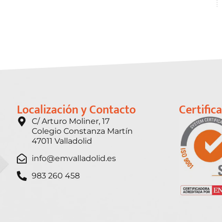
Localización y Contacto
Certific
C/ Arturo Moliner, 17
Colegio Constanza Martín
47011 Valladolid
info@emvalladolid.es
983 260 458