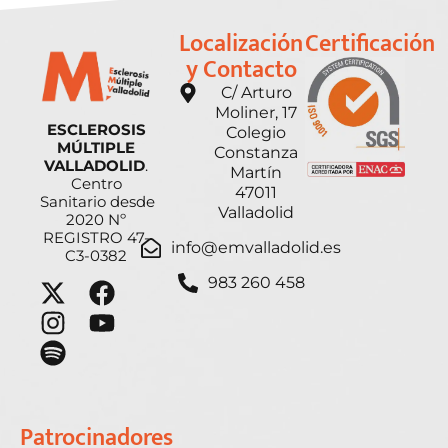
Localización
Certificación
y Contacto
C/ Arturo
Moliner, 17
ESCLEROSIS
Colegio
MÚLTIPLE
Constanza
VALLADOLID
.
Martín
Centro
47011
Sanitario desde
Valladolid
2020 Nº
REGISTRO 47-
info@emvalladolid.es
C3-0382
983 260 458
Patrocinadores