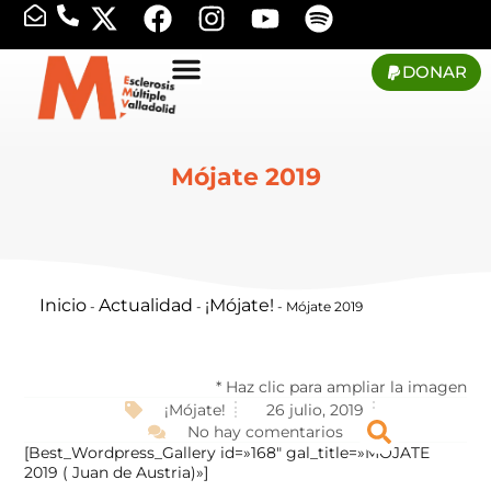
DONAR
Mójate 2019
Inicio
Actualidad
¡Mójate!
-
-
-
Mójate 2019
* Haz clic para ampliar la imagen
¡Mójate!
26 julio, 2019
No hay comentarios
[Best_Wordpress_Gallery id=»168″ gal_title=»MÓJATE
2019 ( Juan de Austria)»]