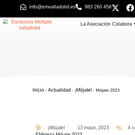
info@emvalladolid.es
983 260 458
La Asociación
Colabora
Inicio
Actualidad
¡Mójate!
-
-
-
Mójate 2023
4 c
¡Mójate!
13 mayo, 2023
EMpieza Mójate 2023.