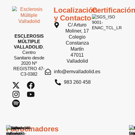
Localización
Certificació
y Contacto
C/ Arturo
Moliner, 17
ESCLEROSIS
Colegio
MÚLTIPLE
Constanza
VALLADOLID
.
Martín
Centro
47011
Sanitario desde
Valladolid
2020 Nº
REGISTRO 47-
info@emvalladolid.es
C3-0382
983 260 458
Patrocinadores