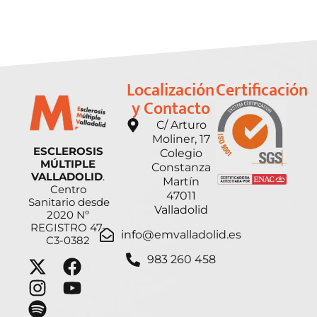
Localización
Certificación
y Contacto
C/ Arturo
Moliner, 17
ESCLEROSIS
Colegio
MÚLTIPLE
Constanza
VALLADOLID
.
Martín
Centro
47011
Sanitario desde
Valladolid
2020 Nº
REGISTRO 47-
info@emvalladolid.es
C3-0382
983 260 458