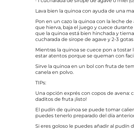
· 1 cucharada de sirope de agave o miel (o
Lava bien la quinoa con ayuda de una mall
Pon en un cazo la quinoa con la leche de a
que hierva, baja el juego y cuece duran
que la quinoa está bien hinchada y tiern
cucharada de sirope de agave y 2-3 gotas
Mientras la quinoa se cuece pon a tostar
estar atentos porque se queman con facil
Sirve la quinoa en un bol con fruta de t
canela en polvo.
TIPs:
Una
opción exprés
con copos de avena: ca
daditos de fruta ¡listo!
El pudín de quinoa se puede tomar calie
puedes tenerlo preparado del día anterior
Si eres goloso le puedes añadir al pudín d