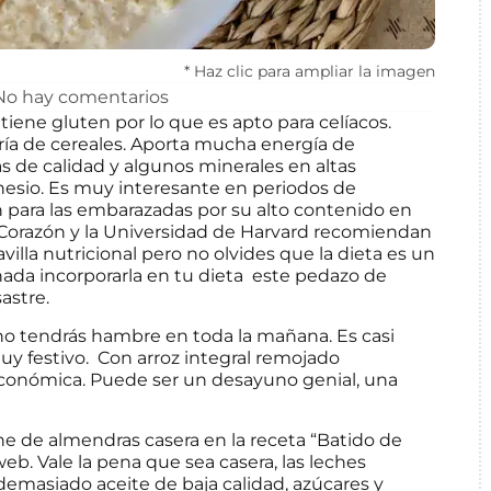
* Haz clic para ampliar la imagen
No hay comentarios
iene gluten por lo que es apto para celíacos.
ría de cereales. Aporta mucha energía de
as de calidad y algunos minerales en altas
nesio. Es muy interesante en periodos de
n para las embarazadas por su alto contenido en
l Corazón y la Universidad de Harvard recomiendan
avilla nutricional pero no olvides que la dieta es un
ada incorporarla en tu dieta
este pedazo de
astre.
no tendrás hambre en toda la mañana. Es casi
y festivo.
Con arroz integral remojado
económica. Puede ser un desayuno genial, una
e de almendras casera en la receta “Batido de
b. Vale la pena que sea casera, las leches
demasiado aceite de baja calidad, azúcares y