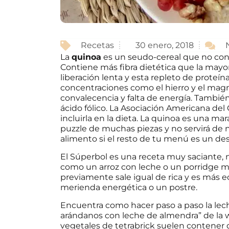
Recetas
30 enero, 2018
La
quinoa
es un seudo-cereal que no cont
Contiene más fibra dietética que la mayo
liberación lenta y esta repleto de proteín
concentraciones como el hierro y el mag
convalecencia y falta de energía. Tambié
ácido fólico. La Asociación Americana de
incluirla en la dieta. La quinoa es una mar
puzzle de muchas piezas y no servirá de n
alimento si el resto de tu menú es un des
El Súperbol es una receta muy saciante, 
como un arroz con leche o un porridge mu
previamente sale igual de rica y es más 
merienda energética o un postre.
Encuentra como hacer paso a paso la lech
arándanos con leche de almendra” de la we
vegetales de tetrabrick suelen contener 