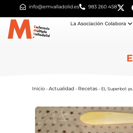
info@emvalladolid.es
983 260 458
La Asociación
Colabora
E
Inicio
Actualidad
Recetas
-
-
-
EL Superbol: p