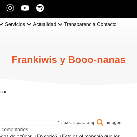
Servicios
Actualidad
Transparencia
Contacto
Frankiwis y Booo-nanas
anas
* Haz clic para ampliar la imagen
 comentarios
ladas de azúcar. ¿En serio? ¿Este es el mensaje que les