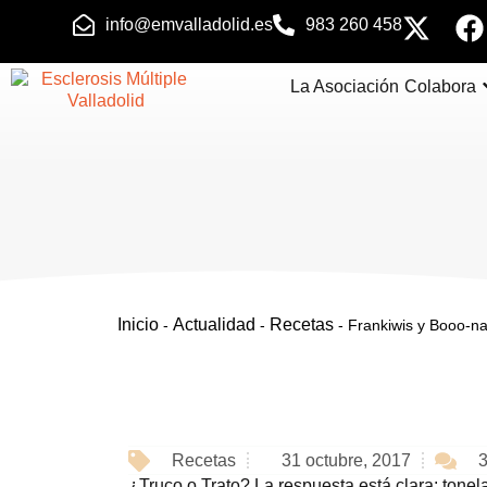
info@emvalladolid.es
983 260 458
La Asociación
Colabora
Inicio
Actualidad
Recetas
-
-
-
Frankiwis y Booo-n
3
Recetas
31 octubre, 2017
¿Truco o Trato? La respuesta está clara: tone