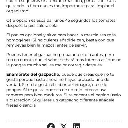
colarlo si quieres una textura más fina, pero así le estas
quitando la fibra que es tan importante para limpiar el
organismo.
Otra opción es escaldar unos 45 segundos los tomates,
después la piel saldrá sola.
El pan es opcional y sirve para hacer la mezcla sea más
homogénea. Si no quieres añadirle pan, basta con que
remuevas bien la mezcal antes de servir.
Puedes tener el gazpacho preparado el día antes, pero
ten en cuenta que el sabor se hará mas intenso así que no
le pongas mucha sal, es mejor corregir después.
Enamórate del gazpacho,
puede que creas que no te
gusta porque hasta ahora no hayas probado uno de
verdad. Si no te gusta el sabor del vinagre, no se lo
pongas. Si te gusta que sea de un rojo intenso usa
tomates pera bien maduros. Si te encanta el pepino úsalo
a discreción. Si quieres un gazpacho diferente añádele
fresas o sandía.