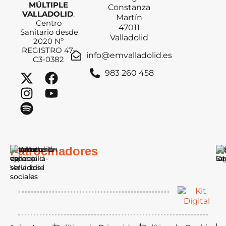
MÚLTIPLE
Constanza
VALLADOLID
.
Martín
Centro
47011
Sanitario desde
Valladolid
2020 Nº
REGISTRO 47-
info@emvalladolid.es
C3-0382
983 260 458
Patrocinadores