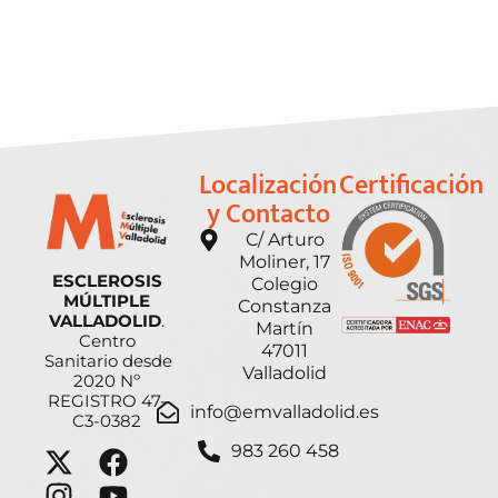
Localización
Certificación
y Contacto
C/ Arturo
Moliner, 17
ESCLEROSIS
Colegio
MÚLTIPLE
Constanza
VALLADOLID
.
Martín
Centro
47011
Sanitario desde
Valladolid
2020 Nº
REGISTRO 47-
info@emvalladolid.es
C3-0382
983 260 458