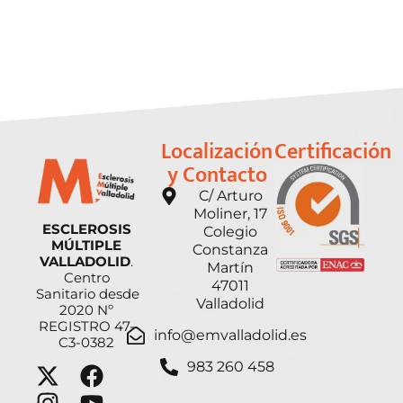
Localización
Certificación
y Contacto
C/ Arturo
Moliner, 17
ESCLEROSIS
Colegio
MÚLTIPLE
Constanza
VALLADOLID
.
Martín
Centro
47011
Sanitario desde
Valladolid
2020 Nº
REGISTRO 47-
info@emvalladolid.es
C3-0382
983 260 458